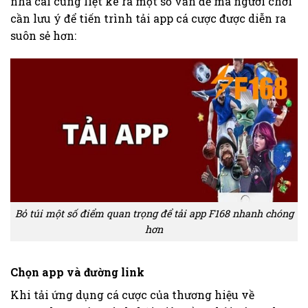
nhà cái cũng liệt kê ra một số vấn đề mà người chơi
cần lưu ý để tiến trình tải app cá cược được diễn ra
suôn sẻ hơn:
Bỏ túi một số điểm quan trọng để tải app F168 nhanh chóng
hơn
Chọn app và đường link
Khi tải ứng dụng cá cược của thương hiệu về