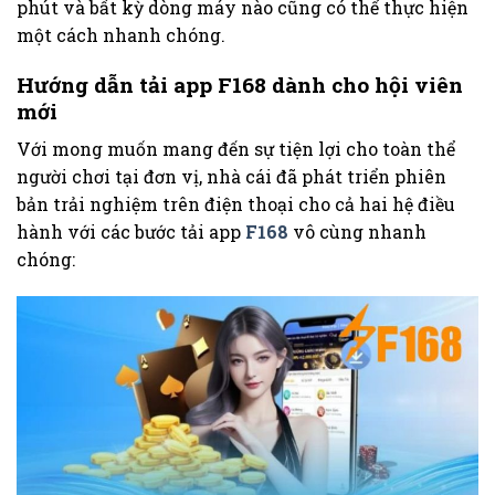
phút và bất kỳ dòng máy nào cũng có thể thực hiện
một cách nhanh chóng.
Hướng dẫn tải app F168 dành cho hội viên
mới
Với mong muốn mang đến sự tiện lợi cho toàn thể
người chơi tại đơn vị, nhà cái đã phát triển phiên
bản trải nghiệm trên điện thoại cho cả hai hệ điều
hành với các bước tải app
F168
vô cùng nhanh
chóng: