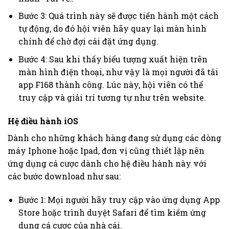
Bước 3: Quá trình này sẽ được tiến hành một cách
tự động, do đó hội viên hãy quay lại màn hình
chính để chờ đợi cái đặt ứng dụng.
Bước 4: Sau khi thấy biểu tượng xuất hiện trên
màn hình điện thoại, như vậy là mọi người đã tải
app F168 thành công. Lúc này, hội viên có thể
truy cập và giải trí tương tự như trên website.
Hệ điều hành iOS
Dành cho những khách hàng đang sử dụng các dòng
máy Iphone hoặc Ipad, đơn vị cũng thiết lập nên
ứng dụng cá cược dành cho hệ điều hành này với
các bước download như sau:
Bước 1: Mọi người hãy truy cập vào ứng dụng App
Store hoặc trình duyệt Safari để tìm kiếm ứng
dụng cá cược của nhà cái.