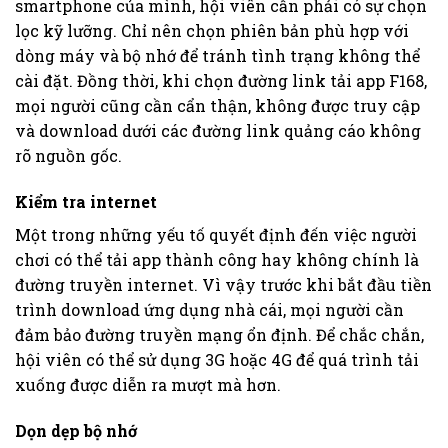
smartphone của mình, hội viên cần phải có sự chọn
lọc kỹ lưỡng. Chỉ nên chọn phiên bản phù hợp với
dòng máy và bộ nhớ để tránh tình trạng không thể
cài đặt. Đồng thời, khi chọn đường link tải app F168,
mọi người cũng cần cẩn thận, không được truy cập
và download dưới các đường link quảng cáo không
rõ nguồn gốc.
Kiểm tra internet
Một trong những yếu tố quyết định đến việc người
chơi có thể tải app thành công hay không chính là
đường truyền internet. Vì vậy trước khi bắt đầu tiền
trình download ứng dụng nhà cái, mọi người cần
đảm bảo đường truyền mạng ổn định. Để chắc chắn,
hội viên có thể sử dụng 3G hoặc 4G để quá trình tải
xuống được diễn ra mượt mà hơn.
Dọn dẹp bộ nhớ