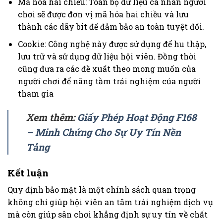
Mã hóa hai chiều: Toàn bộ dữ liệu cá nhân người
chơi sẽ được đơn vị mã hóa hai chiều và lưu
thành các dãy bit để đảm bảo an toàn tuyệt đối.
Cookie: Công nghệ này được sử dụng để hu thập,
lưu trữ và sử dụng dữ liệu hội viên. Đồng thời
cũng đưa ra các đề xuất theo mong muốn của
người chơi để nâng tầm trải nghiệm của người
tham gia
Xem thêm:
Giấy Phép Hoạt Động F168
– Minh Chứng Cho Sự Uy Tín Nền
Tảng
Kết luận
Quy định bảo mật là một chính sách quan trọng
không chỉ giúp hội viên an tâm trải nghiệm dịch vụ
mà còn giúp sân chơi khẳng định sự uy tín về chất