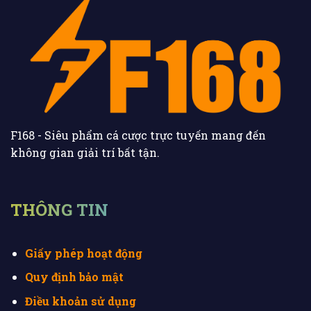
F168 - Siêu phẩm cá cược trực tuyến mang đến
không gian giải trí bất tận.
THÔNG TIN
Giấy phép hoạt động
Quy định bảo mật
Điều khoản sử dụng