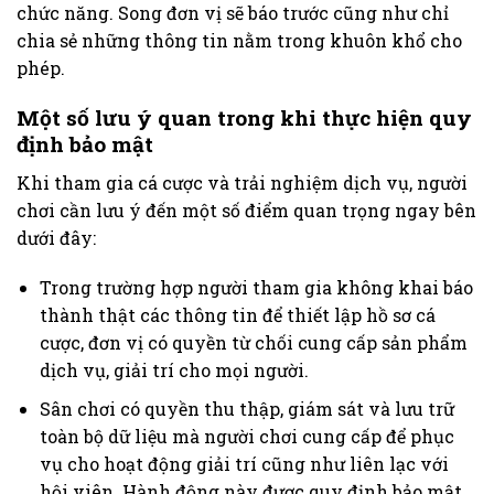
chức năng. Song đơn vị sẽ báo trước cũng như chỉ
chia sẻ những thông tin nằm trong khuôn khổ cho
phép.
Một số lưu ý quan trong khi thực hiện quy
định bảo mật
Khi tham gia cá cược và trải nghiệm dịch vụ, người
chơi cần lưu ý đến một số điểm quan trọng ngay bên
dưới đây:
Trong trường hợp người tham gia không khai báo
thành thật các thông tin để thiết lập hồ sơ cá
cược, đơn vị có quyền từ chối cung cấp sản phẩm
dịch vụ, giải trí cho mọi người.
Sân chơi có quyền thu thập, giám sát và lưu trữ
toàn bộ dữ liệu mà người chơi cung cấp để phục
vụ cho hoạt động giải trí cũng như liên lạc với
hội viên. Hành động này được quy định bảo mật