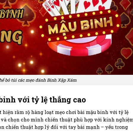
thể bỏ túi các mẹo đánh Binh Xập Xám
binh với tỷ lệ thắng cao
 hiện rầm rộ hàng loạt mẹo chơi bài mậu binh với tỷ lệ
o và chọn cho mình chiến thuật phù hợp với kinh nghiệ
n chiến thuật hợp lý đối với tay bài mạnh – yếu trong