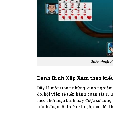
Chiến thuật 
Đánh Binh Xập Xám theo kiểu
Đây là một trong những kinh nghiệm 
đó, hội viên sẽ tiến hành quan sát 13
mẹo chơi mậu binh này được sử dụng k
tránh được tối thiểu khi gặp bài đối 