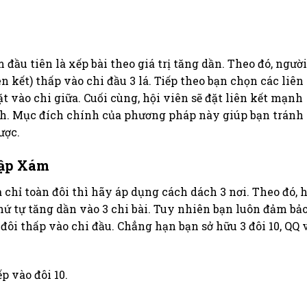
ầu tiên là xếp bài theo giá trị tăng dần. Theo đó, người
ên kết) thấp vào chi đầu 3 lá. Tiếp theo bạn chọn các liên
ặt vào chi giữa. Cuối cùng, hội viên sẽ đặt liên kết mạnh
inh. Mục đích chính của phương pháp này giúp bạn tránh
ược.
Xập Xám
 chỉ toàn đôi thì hãy áp dụng cách dách 3 nơi. Theo đó, 
thứ tự tăng dần vào 3 chi bài. Tuy nhiên bạn luôn đảm bả
đôi thấp vào chi đầu. Chẳng hạn bạn sở hữu 3 đôi 10, QQ 
p vào đôi 10.