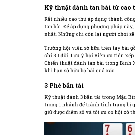
Kỹ thuật đánh tan bài từ cao 
Rất nhiều cao thủ áp dụng thành công
tan bài. Để áp dụng phương pháp này, 
nhất. Những chi còn lại người chơi sẽ
Trường hội viên sở hữu trên tay bài g
chi 3 1 đôi. Lưu ý hội viên ưu tiên xế
Chiến thuật đánh tan bài trong Binh
khi bạn sở hữu bộ bài quá xấu.
3 Phé bắn tài
Kỹ thuật đánh 3 bắn tài trong Mậu Bin
trong 1 nhánh để tránh tình trạng bị
giữ được điểm số và tối ưu cơ hội có 