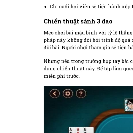
Chi cuối hội viên sẽ tiến hành xếp
Chiến thuật sảnh 3 đao
Mẹo chơi bài mậu binh với tỷ lệ thắng
pháp này không đòi hỏi trình độ quá c
đôi bài. Người chơi tham gia sẽ tiến h
Nhưng nếu trong trường hợp tay bài c
dụng chiến thuật này. Để tập làm que
miễn phí trước.