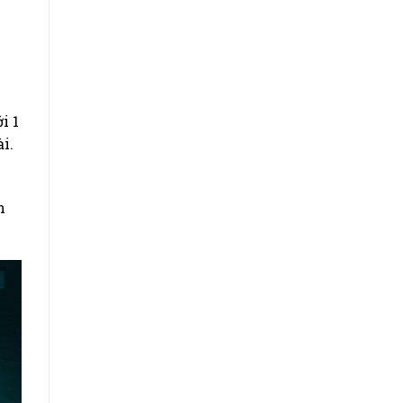
i 1
ài.
n