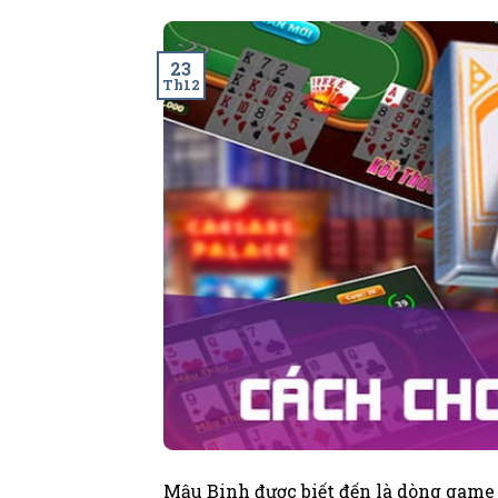
23
Th12
Mậu Binh được biết đến là dòng game 