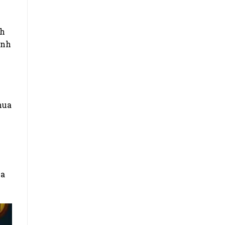
nh
ạnh
hua
ia