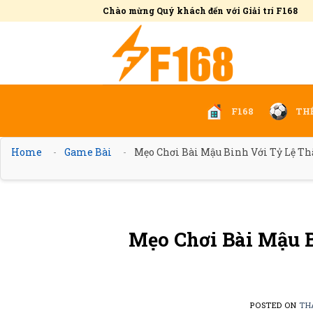
Skip
Chào mừng Quý khách đến với Giải trí F168
to
content
F168
TH
Home
-
Game Bài
-
Mẹo Chơi Bài Mậu Binh Với Tỷ Lệ Th
Mẹo Chơi Bài Mậu B
POSTED ON
THÁ