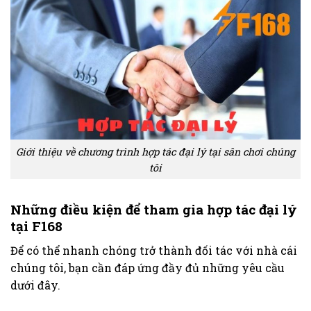
Giới thiệu về chương trình hợp tác đại lý tại sân chơi chúng
tôi
Những điều kiện để tham gia hợp tác đại lý
tại F168
Để có thể nhanh chóng trở thành đối tác với nhà cái
chúng tôi, bạn cần đáp ứng đầy đủ những yêu cầu
dưới đây.