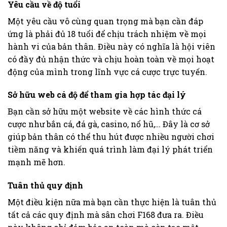
Yêu cầu về độ tuổi
Một yêu cầu vô cùng quan trọng mà bạn cần đáp
ứng là phải đủ 18 tuổi để chịu trách nhiệm về mọi
hành vi của bản thân. Điều này có nghĩa là hội viên
có đầy đủ nhận thức và chịu hoàn toàn về mọi hoạt
động của mình trong lĩnh vực cá cược trực tuyến.
Sở hữu web cá độ để tham gia hợp tác đại lý
Bạn cần sở hữu một website về các hình thức cá
cược như bắn cá, đá gà, casino, nổ hũ,… Đây là cơ sở
giúp bản thân có thể thu hút được nhiều người chơi
tiềm năng và khiến quá trình làm đại lý phát triển
mạnh mẽ hơn.
Tuân thủ quy định
Một điều kiện nữa mà bạn cần thực hiện là tuân thủ
tất cả các quy định mà sân chơi F168 đưa ra. Điều