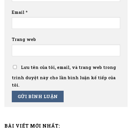
Email
*
Trang web
Lưu tên của tôi, email, và trang web trong
trình duyệt này cho lần bình luận kế tiếp của
tôi.
BÀI VIẾT MỚI NHẤT: