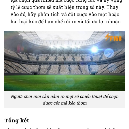
tỷ lệ cược thơm sẽ xuất hiện trong số này. Thay
vào đó, hãy phân tích và đặt cược vào một hoặc
hai loại kèo để hạn chế rủi ro và tối ưu lợi nhuận.
Người chơi mới cần nắm rõ một số chiến thuật để chọn
được các mã kèo thơm
Tổng kết