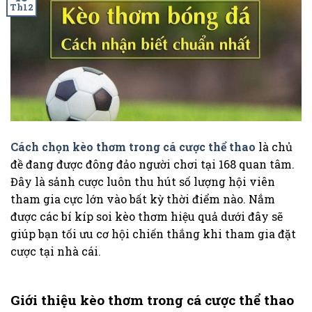
Th12
Cách chọn kèo thơm trong cá cược thể thao
là chủ
đề đang được đông đảo người chơi tại 168 quan tâm.
Đây là sảnh cược luôn thu hút số lượng hội viên
tham gia cực lớn vào bất kỳ thời điểm nào. Nắm
được các bí kíp soi kèo thơm hiệu quả dưới đây sẽ
giúp bạn tối ưu cơ hội chiến thắng khi tham gia đặt
cược tại nhà cái.
Giới thiệu kèo thơm trong cá cược thể thao