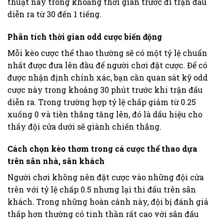
thuật này trong khoảng thời gian trước đi trận đấu
diễn ra từ 30 đến 1 tiếng.
Phân tích thời gian odd cược biến động
Mỗi kèo cược thể thao thường sẽ có một tỷ lệ chuẩn
nhất được đưa lên đầu để người chơi đặt cược. Để có
được nhận định chính xác, bạn cần quan sát kỹ odd
cược này trong khoảng 30 phút trước khi trận đấu
diễn ra. Trong trường hợp tỷ lệ chấp giảm từ 0.25
xuống 0 và tiền thắng tăng lên, đó là dấu hiệu cho
thấy đội cửa dưới sẽ giành chiến thắng.
Cách chọn kèo thơm trong cá cược thể thao dựa
trên sân nhà, sân khách
Người chơi không nên đặt cược vào những đội cửa
trên với tỷ lệ chấp 0.5 nhưng lại thi đấu trên sân
khách. Trong những hoàn cảnh này, đội bị đánh giá
thấp hơn thường có tinh thần rất cao với sân đấu