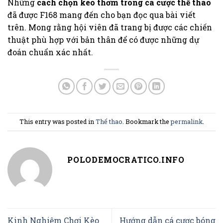
Những
cách chọn kèo thơm trong cá cược thể thao
đã được F168 mang đến cho bạn đọc qua bài viết
trên. Mong rằng hội viên đã trang bị được các chiến
thuật phù hợp với bản thân để có được những dự
đoán chuẩn xác nhất.
This entry was posted in
Thể thao
. Bookmark the
permalink
.
POLODEMOCRATICO.INFO
Kinh Nghiệm Chơi Kèo
Hướng dẫn cá cược bóng