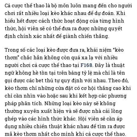
Cá cược thể thao là bộ môn luôn mang đến cho người
chơi rất nhiều loại kèo khác nhau để dự đoán. Khi
hiểu hết được cách thức hoạt động của từng hình
thức, hội viên sẽ có thể đưa ra được những quyết
định chính xác nhất để giành chiến thắng.
Trong số các loại kèo được đưa ra, khái niệm “kèo
thơm” chắc hẳn không còn quá xa lạ với nhiều
người chơi cá cược thể thao tại
F168
. Đây là thuật
ngữ không hề tồn tại trên bảng tỷ lệ mà chỉ là tên
gọi được các bet thủ tự quy định với nhau. Theo đó,
kèo thơm chỉ những cửa đặt có cơ hội thắng cao khi
chỉ cần nhìn vào hoặc sau khi kết hợp các phương
pháp phân tích. Những loại kèo này sẽ không
thường xuyên xuất hiện và sẽ được nhà cái lồng
ghép vào các hình thức khác. Hội viên sẽ cần áp
dụng nhiều chiến thuật khác nhau để tìm ra được
mã kèo thơm nhất cho mình khi cá cược thể thao.