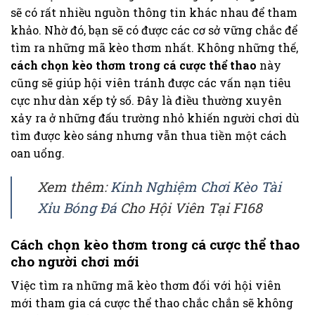
sẽ có rất nhiều nguồn thông tin khác nhau để tham
khảo. Nhờ đó, bạn sẽ có được các cơ sở vững chắc để
tìm ra những mã kèo thơm nhất. Không những thế,
cách chọn kèo thơm trong cá cược thể thao
này
cũng sẽ giúp hội viên tránh được các vấn nạn tiêu
cực như dàn xếp tỷ số. Đây là điều thường xuyên
xảy ra ở những đấu trường nhỏ khiến người chơi dù
tìm được kèo sáng nhưng vẫn thua tiền một cách
oan uổng.
Xem thêm:
Kinh Nghiệm Chơi Kèo Tài
Xỉu Bóng Đá
Cho Hội Viên Tại F168
Cách chọn kèo thơm trong cá cược thể thao
cho người chơi mới
Việc tìm ra những mã kèo thơm đối với hội viên
mới tham gia cá cược thể thao chắc chắn sẽ không