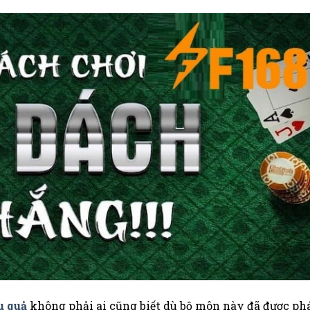
u quả
không phải ai cũng biết dù bộ môn này đã được ph