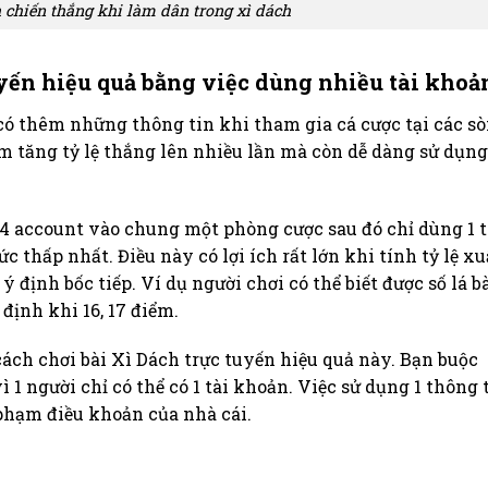
h chiến thắng khi làm dân trong xì dách
uyến hiệu quả bằng việc dùng nhiều tài khoả
 có thêm những thông tin khi tham gia cá cược tại các s
m tăng tỷ lệ thắng lên nhiều lần mà còn dễ dàng sử dụng
4 account vào chung một phòng cược sau đó chỉ dùng 1 t
c thấp nhất. Điều này có lợi ích rất lớn khi tính tỷ lệ xu
ý định bốc tiếp. Ví dụ người chơi có thể biết được số lá b
định khi 16, 17 điểm.
cách chơi bài Xì Dách trực tuyến hiệu quả
này. Bạn buộc
 1 người chỉ có thể có 1 tài khoản. Việc sử dụng 1 thông 
phạm điều khoản của nhà cái.