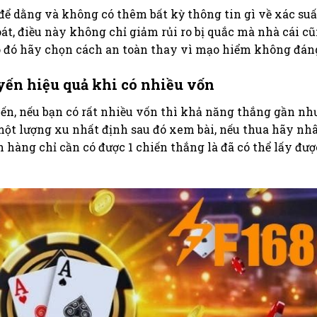
để dằng và không có thêm bất kỳ thông tin gì về xác suấ
át, điều này không chỉ giảm rủi ro bị quắc mà nhà cái c
Do đó hãy chọn cách an toàn thay vì mạo hiểm không đán
uyến hiệu quả khi có nhiều vốn
yến, nếu bạn có rất nhiều vốn thì khả năng thắng gần nh
 một lượng xu nhất định sau đó xem bài, nếu thua hãy nh
h hàng chỉ cần có được 1 chiến thắng là đã có thể lấy đượ