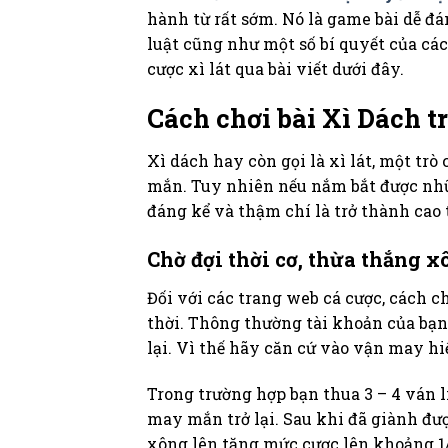
hành từ rất sớm. Nó là game bài dễ 
luật cũng như một số bí quyết của các
cược xì lát qua bài viết dưới đây.
Cách chơi bài Xì Dách t
Xì dách hay còn gọi là xì lát, một tr
mắn. Tuy nhiên nếu nắm bắt được nhữn
đáng kể và thậm chí là trở thành cao 
Chờ đợi thời cơ, thừa thắng x
Đối với các trang web cá cược,
cách ch
thời. Thông thường tài khoản của bạ
lại. Vì thế hãy căn cứ vào vận may h
Trong trường hợp bạn thua 3 – 4 ván 
may mắn trở lại. Sau khi đã giành đư
xông lên tăng mức cược lên khoảng 1/