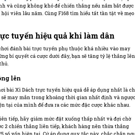
đánh và cũng không khó để chiến thắng nếu nắm bắt được
 hội viên lâu năm. Cùng F168 tìm hiểu tất tần tật về mẹo
rực tuyến hiệu quả khi làm dân
ò chơi đánh bài trực tuyến phụ thuộc khá nhiều vào may
g bí quyết cá cược dưới đây, bạn sẽ tăng tỷ lệ thắng lên
thủ.
ông lên
ơi bài Xì Dách trực tuyến hiệu quả dễ áp dụng nhất là c
n sẽ may mắn trong khoảng thời gian nhất định và ngượ
iện tại của mình để đưa ra các mức đặc cược khác nhau.
liên tiếp, hãy giảm mức đặt xuống thấp nhất và đợi chờ
ợc 2 chiến thắng liên tiếp, khách hàng nên thừa thắng
5 số vốn hiện tại. Cứ áp dụng quy tắc này, chắc chắn ng