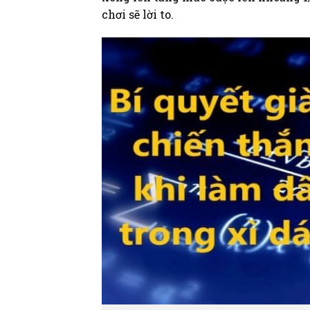
chơi sẽ lời to.