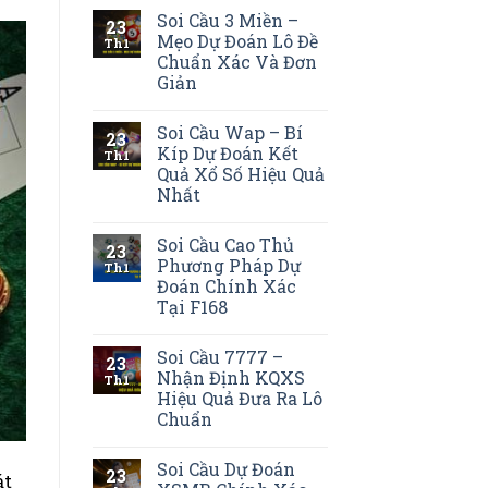
Soi Cầu 3 Miền –
23
Mẹo Dự Đoán Lô Đề
Th1
Chuẩn Xác Và Đơn
Giản
Soi Cầu Wap – Bí
23
Kíp Dự Đoán Kết
Th1
Quả Xổ Số Hiệu Quả
Nhất
Soi Cầu Cao Thủ
23
Phương Pháp Dự
Th1
Đoán Chính Xác
Tại F168
Soi Cầu 7777 –
23
Nhận Định KQXS
Th1
Hiệu Quả Đưa Ra Lô
Chuẩn
Soi Cầu Dự Đoán
23
át