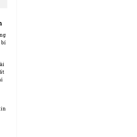
n
òng
 bí
ài
ất
ài
tin