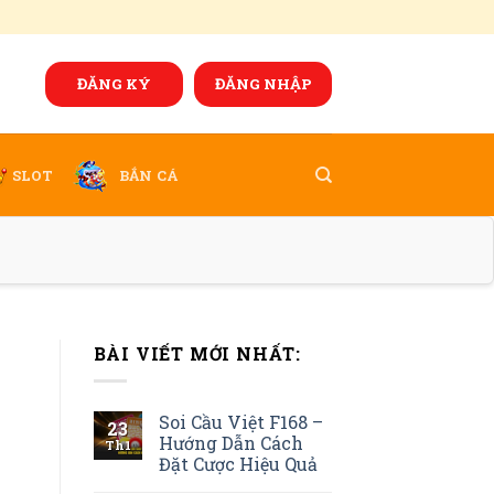
ĐĂNG KÝ
ĐĂNG NHẬP
SLOT
BẮN CÁ
BÀI VIẾT MỚI NHẤT:
Soi Cầu Việt F168 –
23
Hướng Dẫn Cách
Th1
Đặt Cược Hiệu Quả