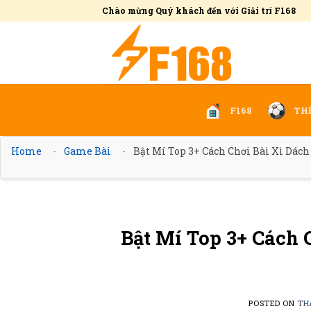
Skip
Chào mừng Quý khách đến với Giải trí F168
to
content
F168
TH
Home
-
Game Bài
-
Bật Mí Top 3+ Cách Chơi Bài Xì Dách
Bật Mí Top 3+ Cách 
POSTED ON
THÁ