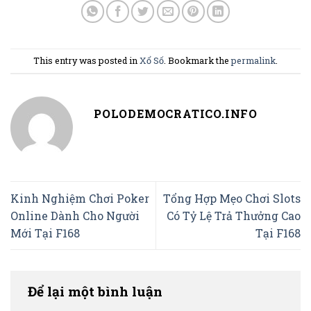
This entry was posted in
Xổ Số
. Bookmark the
permalink
.
POLODEMOCRATICO.INFO
Kinh Nghiệm Chơi Poker
Tổng Hợp Mẹo Chơi Slots
Online Dành Cho Người
Có Tỷ Lệ Trả Thưởng Cao
Mới Tại F168
Tại F168
Để lại một bình luận