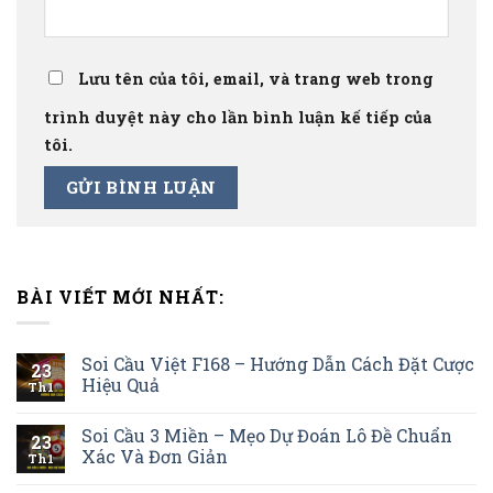
Lưu tên của tôi, email, và trang web trong
trình duyệt này cho lần bình luận kế tiếp của
tôi.
BÀI VIẾT MỚI NHẤT:
Soi Cầu Việt F168 – Hướng Dẫn Cách Đặt Cược
23
Hiệu Quả
Th1
Soi Cầu 3 Miền – Mẹo Dự Đoán Lô Đề Chuẩn
23
Xác Và Đơn Giản
Th1