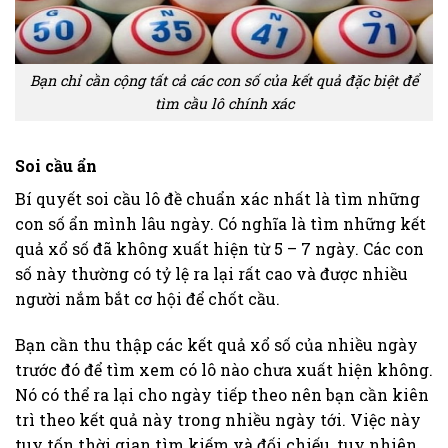
Bạn chỉ cần cộng tất cả các con số của kết quả đặc biệt để
tìm cầu lô chính xác
Soi cầu ẩn
Bí quyết soi cầu lô đề chuẩn xác nhất là tìm những
con số ẩn mình lâu ngày. Có nghĩa là tìm những kết
quả xổ số đã không xuất hiện từ 5 – 7 ngày. Các con
số này thường có tỷ lệ ra lại rất cao và được nhiều
người nắm bắt cơ hội để chốt cầu.
Bạn cần thu thập các kết quả xổ số của nhiều ngày
trước đó để tìm xem có lô nào chưa xuất hiện không.
Nó có thể ra lại cho ngày tiếp theo nên bạn cần kiên
trì theo kết quả này trong nhiều ngày tới. Việc này
tuy tốn thời gian tìm kiếm và đối chiếu, tuy nhiên