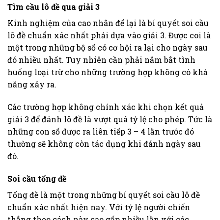
Tìm cầu lô đề qua giải 3
Kinh nghiệm của cao nhân để lại là bí quyết soi cầu
lô đề chuẩn xác nhất phải dựa vào giải 3. Được coi là
một trong những bộ số có cơ hội ra lại cho ngày sau
đó nhiều nhất. Tuy nhiên cần phải nắm bắt tình
huống loại trừ cho những trường hợp không có khả
năng xảy ra.
Các trường hợp không chính xác khi chọn kết quả
giải 3 để đánh lô đề là vượt quá tỷ lệ cho phép. Tức là
những con số được ra liên tiếp 3 – 4 lần trước đó
thường sẽ không còn tác dụng khi đánh ngày sau
đó.
Soi cầu tổng đề
Tổng đề là một trong những bí quyết soi cầu lô đề
chuẩn xác nhất hiện nay. Với tỷ lệ người chiến
thắng theo cách này cao gấp nhiều lần với các