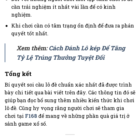
cần trải nghiệm ít nhất vài lần để có kinh
nghiệm.
Khi chơi cần có tâm trạng ổn định để đưa ra phán
quyết tốt nhất.
Xem thêm:
Cách Đánh Lô kép Để Tăng
Tỷ Lệ Trúng Thưởng Tuyệt Đối
Tổng kết
Bí quyết soi cầu lô đề chuẩn xác nhất đã được trình
bày chi tiết qua bài viết trên đây. Các thông tin đó sẽ
giúp bạn đọc bổ sung thêm nhiều kiến thức khi chơi
lô đề. Cũng hy vọng rằng người chơi sẽ tham gia
chơi tại
F168
để mang về những phần quà giá trị ở
sảnh game xổ số.